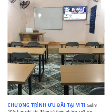
CHƯƠNG TRÌNH ƯU ĐÃI TẠI VITI
Giảm
20% học phí khi đăng ký theo nhóm >=3 HV.