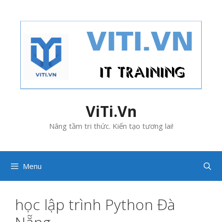
Skip
to
content
ViTi.Vn
Nâng tầm tri thức. Kiến tạo tương lai!
Menu
học lập trình Python Đà