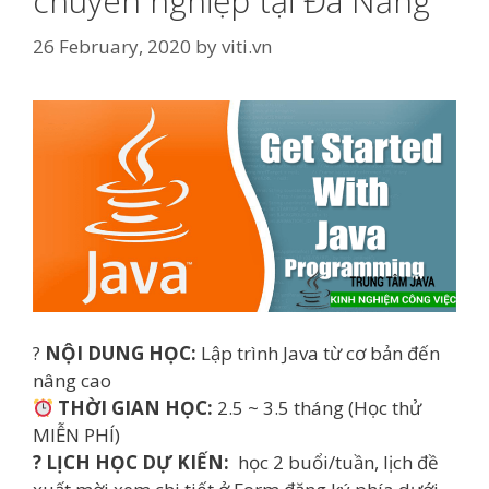
chuyên nghiệp tại Đà Nẵng
26 February, 2020
by
viti.vn
?
NỘI DUNG HỌC:
Lập trình Java từ cơ bản đến
nâng cao
THỜI GIAN HỌC:
2.5 ~ 3.5 tháng (Học thử
MIỄN PHÍ)
? LỊCH HỌC DỰ KIẾN:
học 2 buổi/tuần, lịch đề