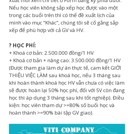
xuất mời xem chi tiết ở Form đăng ký phía dưới.
Nếu học viên không sắp xếp học được vào một
trong các buổi trên thì có thể đề xuất lịch của
mình vào mục “Khác”, chúng tôi sẽ cố gắng sắp
xếp để phù hợp với cả GV và HV.
? HỌC PHÍ:
+ Khoá cơ bản: 2.500.000 đồng/1 HV
+ Khoá cơ bản + nâng cao: 3.500.000 đồng/1 HV
(Được tham gia làm dự án thực tế, cam kết GIỚI
THIỆU VIỆC LÀM sau khoá học, nếu 3 tháng sau
khi hoàn thành khoá học HV vẫn chưa có việc làm
sẽ được hoàn lại 50% học phí, đối với SV còn đang
học thì áp dụng 3 tháng sau khi tốt nghiệp). Điều
kiện: học viên tham dự >=80% số buổi học và
hoàn thành >=90% bài tập GV giao).