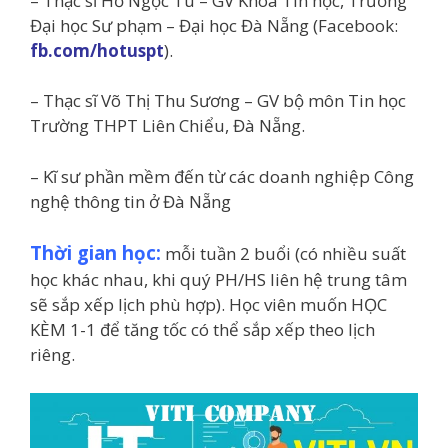
– Thạc sĩ Hồ Ngọc Tú – GV Khoa Tin học, Trường
Đại học Sư phạm – Đại học Đà Nẵng (Facebook:
fb.com/hotuspt
).
– Thạc sĩ Võ Thị Thu Sương – GV bộ môn Tin học
Trường THPT Liên Chiểu, Đà Nẵng.
– Kĩ sư phần mềm đến từ các doanh nghiệp Công
nghệ thông tin ở Đà Nẵng
Thời gian học:
mỗi tuần 2 buổi (có nhiều suất
học khác nhau, khi quý PH/HS liên hệ trung tâm
sẽ sắp xếp lịch phù hợp). Học viên muốn HỌC
KÈM 1-1 để tăng tốc có thể sắp xếp theo lịch
riêng.