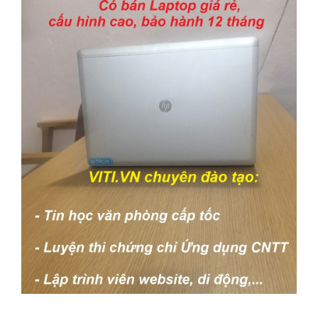
August 2026
M
T
W
T
F
S
S
1
2
3
4
5
6
7
8
9