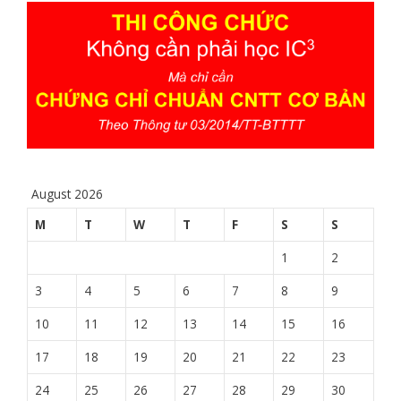
10
11
12
13
14
15
16
17
18
19
20
21
22
23
24
25
26
27
28
29
30
31
« Jul
© 2026 ViTi.Vn
• Built with
GeneratePress