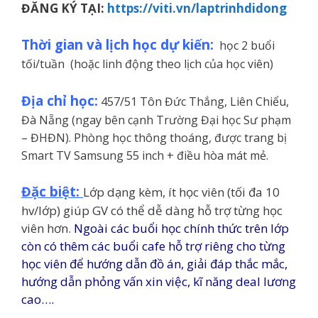
ĐĂNG KÝ TẠI:
https://viti.vn/laptrinhdidong
Thời gian và lịch học dự kiến:
học 2 buổi
tối/tuần (hoặc linh động theo lịch của học viên)
Địa chỉ học:
457/51 Tôn Đức Thắng, Liên Chiểu,
Đà Nẵng (ngay bên cạnh Trường Đại học Sư phạm
– ĐHĐN). Phòng học thông thoáng, được trang bị
Smart TV Samsung 55 inch + điều hòa mát mẻ.
Đặc biệt:
Lớp dạng kèm, ít học viên (tối đa 10
hv/lớp) giúp GV có thể dễ dàng hỗ trợ từng học
viên hơn.
Ngoài các buổi học chính thức trên lớp
còn có thêm các buổi cafe hỗ trợ riêng cho từng
học viên để hướng dẫn đồ án, giải đáp thắc mắc,
hướng dẫn phỏng vấn xin việc, kĩ năng deal lương
cao….