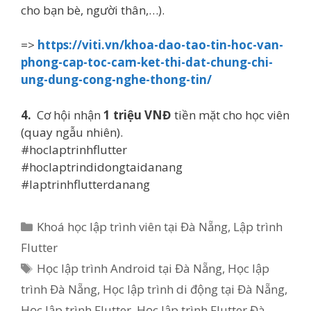
cho bạn bè, người thân,…).
=>
https://viti.vn/khoa-dao-tao-tin-hoc-van-
phong-cap-toc-cam-ket-thi-dat-chung-chi-
ung-dung-cong-nghe-thong-tin/
4.
Cơ hội nhận
1 triệu VNĐ
tiền mặt cho học viên
(quay ngẫu nhiên).
#hoclaptrinhflutter
#hoclaptrindidongtaidanang
#laptrinhflutterdanang
Categories
Khoá học lập trình viên tại Đà Nẵng
,
Lập trình
Flutter
Tags
Học lập trình Android tại Đà Nẵng
,
Học lập
trình Đà Nẵng
,
Học lập trình di động tại Đà Nẵng
,
Học lập trình Flutter
,
Học lập trình Flutter Đà