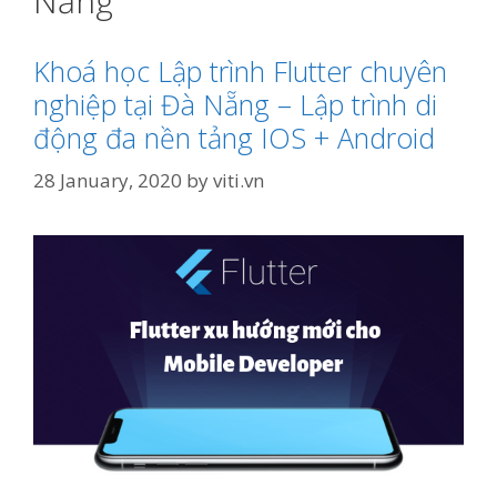
Nẵng
Khoá học Lập trình Flutter chuyên
nghiệp tại Đà Nẵng – Lập trình di
động đa nền tảng IOS + Android
28 January, 2020
by
viti.vn