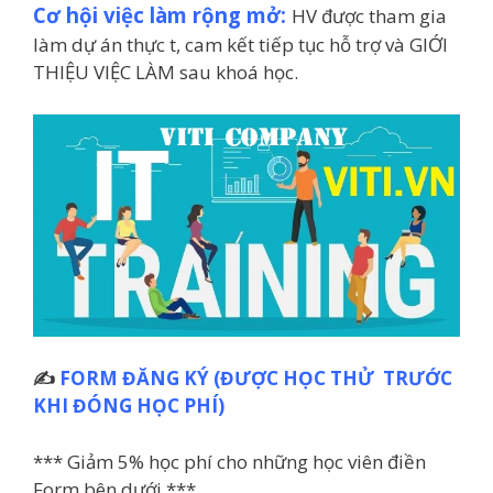
Cơ hội việc làm rộng mở:
HV được tham gia
làm dự án thực t, cam kết tiếp tục hỗ trợ và GIỚI
THIỆU VIỆC LÀM sau khoá học.
✍️
FORM ĐĂNG KÝ (ĐƯỢC HỌC THỬ TRƯỚC
KHI ĐÓNG HỌC PHÍ)
*** Giảm 5% học phí cho những học viên điền
Form bên dưới ***